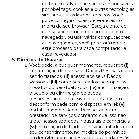
de terceiros. Nós não somos responsáveis
por pixel tags, cookies e outras tecnologias
similares utilizadas por terceiros. Você
pode configurar suas preferências no
menu do seu browser. Esteja ciente de
que se você mudar de computador ou
navegador, ou usar vários computadores
ou navegadores, você precisará repetir
este processo para cada computador e
cada navegador.
Direitos do Usuário
Você pode, a qualquer momento, requerer:
(i)
confirmação de que seus Dados Pessoais estão
sendo tratados;
(ii)
acesso aos seus Dados
Pessoais;
(iii)
correções a dados incompletos,
inexatos ou desatualizados;
(iv)
anonimização,
bloqueio ou eliminação de dados
desnecessários, excessivos ou tratados em
desconformidade com o disposto em lei;
(v)
portabilidade de Dados Pessoais a outro
prestador de serviços, contanto que isso não
afete nossos segredos industriais e comerciais;
(vi)
eliminação de Dados Pessoais tratados com
seu consentimento, na medida do permitido
em lei;
(vii)
informações sobre as entidades às