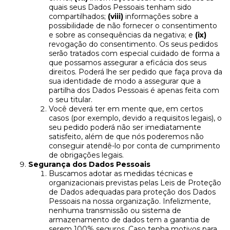
quais seus Dados Pessoais tenham sido
compartilhados;
(viii)
informações sobre a
possibilidade de não fornecer o consentimento
e sobre as consequências da negativa; e
(ix)
revogação do consentimento. Os seus pedidos
serão tratados com especial cuidado de forma a
que possamos assegurar a eficácia dos seus
direitos. Poderá lhe ser pedido que faça prova da
sua identidade de modo a assegurar que a
partilha dos Dados Pessoais é apenas feita com
o seu titular.
Você deverá ter em mente que, em certos
casos (por exemplo, devido a requisitos legais), o
seu pedido poderá não ser imediatamente
satisfeito, além de que nós poderemos não
conseguir atendê-lo por conta de cumprimento
de obrigações legais.
Segurança dos Dados Pessoais
Buscamos adotar as medidas técnicas e
organizacionais previstas pelas Leis de Proteção
de Dados adequadas para proteção dos Dados
Pessoais na nossa organização. Infelizmente,
nenhuma transmissão ou sistema de
armazenamento de dados tem a garantia de
serem 100% seguros. Caso tenha motivos para