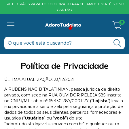
FRETE GRÁTIS PARA TODO O BRASIL! PARCELAMOS EM ATÉ 12X NO
CARTÃO
0
Política de Privacidade
ÚLTIMA ATUALIZAÇÃO: 23/12/2021
A RUBENS NAGIB TALATINIAN, pessoa jurídica de direito
privado, com sede na RUA OUVIDOR PELEJA 585, inscrita
no CNPJ/MF sob o nº 65.430.787/0001-77 (“
Lojista
”) leva a
sua privacidade a sério e zela pela segurança e proteção de
dados de todos os seus clientes, parceiros, fornecedores e
usuários (“
Usuários
” ou “
você
”) do site
“adorotudoisto.lojavirtualnuvem.com.br” e qualquer outro