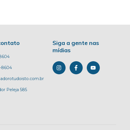
contato
Siga a gente nas
mídias
58604
5-8604
adorotudoisto.com.br
or Peleja 585