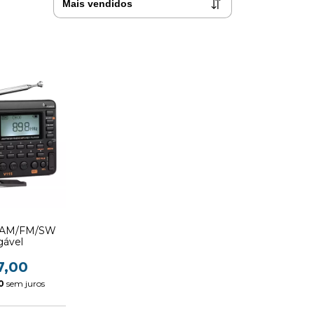
il AM/FM/SW
gável
7,00
0
sem juros