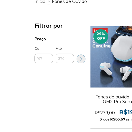
Início
>
Fones de Ouvido
Filtrar por
29
%
Preço
OFF
De
Até
Fones de ouvido,
GM2 Pro Sem 
R$1
R$279,00
3
x de
R$65,67
sem