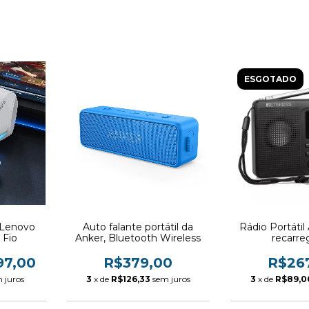
ESGOTADO
 Lenovo
Auto falante portátil da
Rádio Portát
Fio
Anker, Bluetooth Wireless
recarre
97,00
R$379,00
R$26
 juros
3
x de
R$126,33
sem juros
3
x de
R$89,0