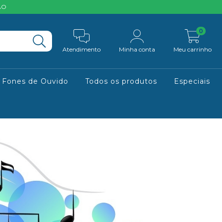
ÃO
0
Atendimento
Minha conta
Meu carrinho
Fones de Ouvido
Todos os produtos
Especiais