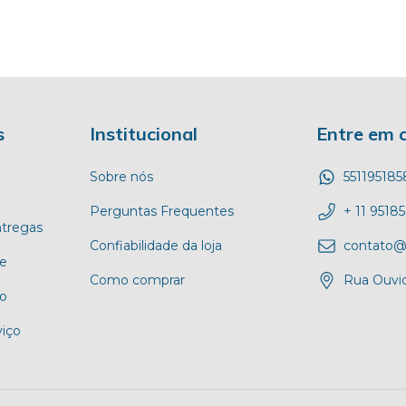
s
Institucional
Entre em 
Sobre nós
55119518
Perguntas Frequentes
+ 11 9518
ntregas
Confiabilidade da loja
contato@
de
Como comprar
Rua Ouvid
o
iço